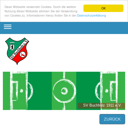
Diese Webseite verwendet Cookies. Durch die weitere
OK
Nutzung dieser Webseite stimmen Sie der Verwendung
von Cookies zu. Informationen hierzu finden Sie in der
Datenschutzerklärung
SV Buchholz 1911 e.V.
ZURÜCK