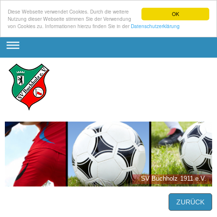
Diese Webseite verwendet Cookies. Durch die weitere
OK
Nutzung dieser Webseite stimmen Sie der Verwendung
von Cookies zu. Informationen hierzu finden Sie in der
Datenschutzerklärung
SV Buchholz 1911 e.V.
ZURÜCK